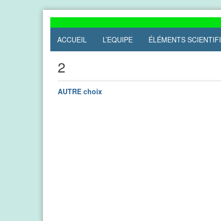
Skip
to
content
ACCUEIL
L’EQUIPE
ÉLÉMENTS SCIENTIF
2
AUTRE choix