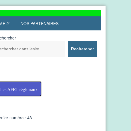
ME 21
NOS PARTENAIRES
chercher
Rechercher
ites AFRT régionaux
rnier numéro : 43