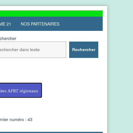
ME 21
NOS PARTENAIRES
chercher
Rechercher
ites AFRT régionaux
rnier numéro : 43