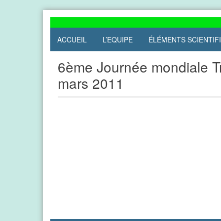
Skip
to
content
ACCUEIL
L’EQUIPE
ÉLÉMENTS SCIENTIF
6ème Journée mondiale Tr
mars 2011