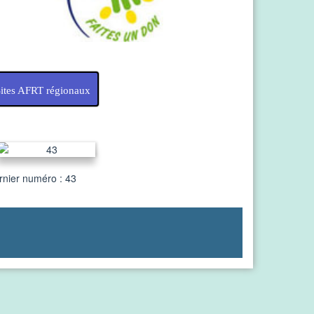
ites AFRT régionaux
rnier numéro : 43