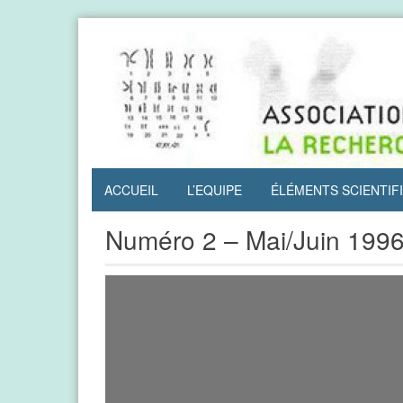
Skip
to
content
ACCUEIL
L’EQUIPE
ÉLÉMENTS SCIENTIF
Numéro 2 – Mai/Juin 199