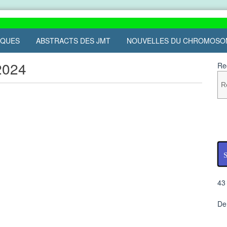
IQUES
ABSTRACTS DES JMT
NOUVELLES DU CHROMOSO
2024
Re
S
43
De