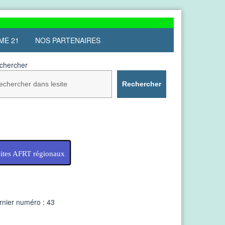
ME 21
NOS PARTENAIRES
chercher
Rechercher
ites AFRT régionaux
rnier numéro : 43