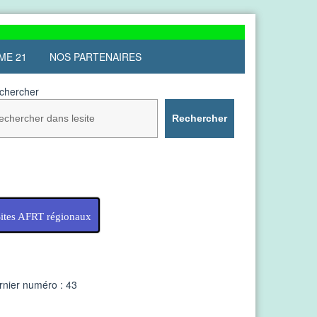
ME 21
NOS PARTENAIRES
chercher
Rechercher
ites AFRT régionaux
rnier numéro : 43