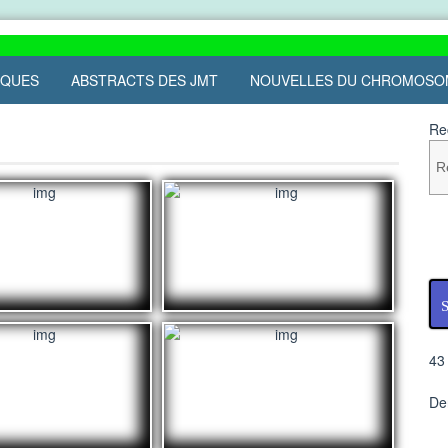
IQUES
ABSTRACTS DES JMT
NOUVELLES DU CHROMOSO
Re
S
43
De